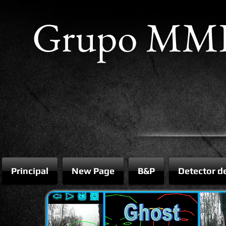
Grupo MM
Principal
New Page
B&P
Detector d