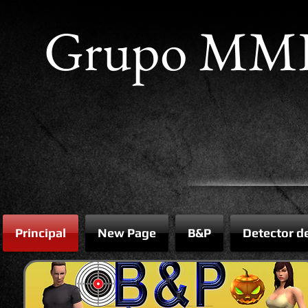
Grupo MM
Principal
New Page
B&P
Detector d