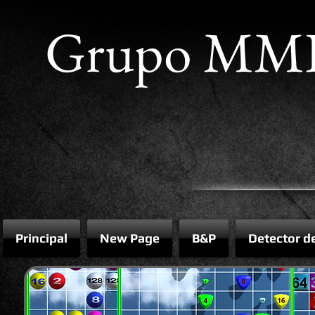
Grupo MM
Principal
New Page
B&P
Detector d