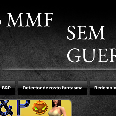
o MMF
SEM
GUER
B&P
Detector de rosto fantasma
Redemoin