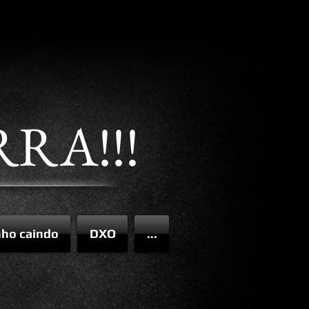
RA!!!
ho caindo
DXO
...