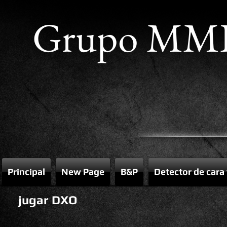
Grupo MM
Principal
New Page
B&P
Detector de cara
jugar DXO