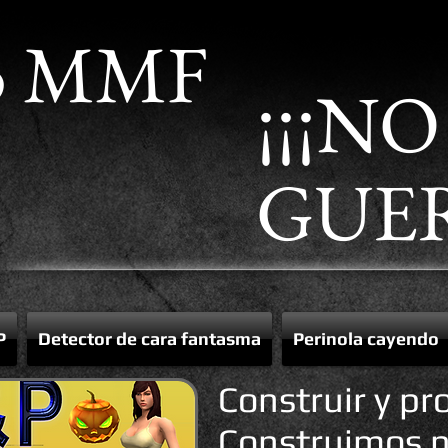
o MMF
¡¡¡NO
GUER
P
Detector de cara fantasma
Perinola cayendo
Construir y pr
Construimos 