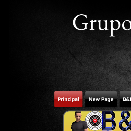
Grup
Principal
New Page
B&