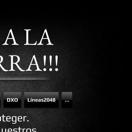
 A LA
RA!!!
DXO
Líneas2048
...
oteger.
nuestros