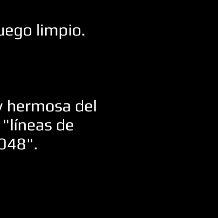
uego limpio.
y hermosa del
 "líneas de
2048".