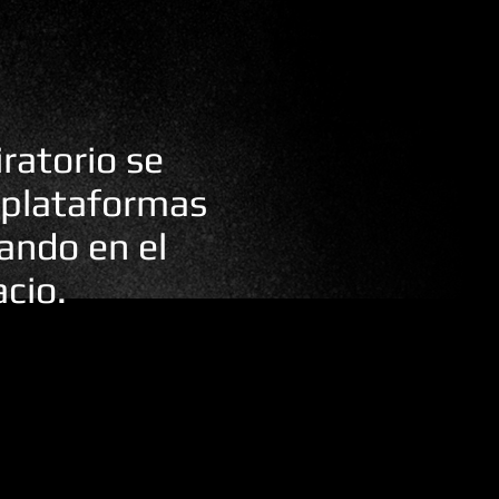
iratorio se
 plataformas
tando en el
acio.