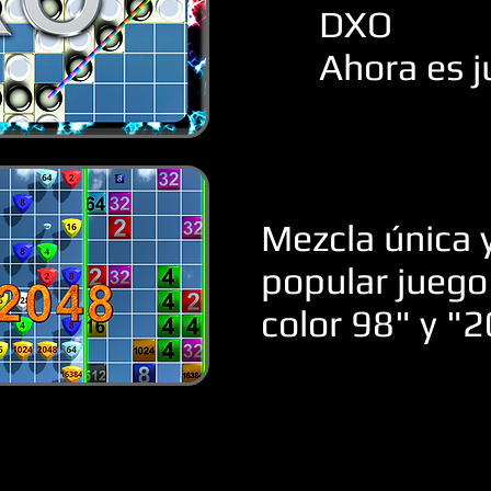
DXO
Ahora es j
Mezcla única 
popular juego
color 98" y "