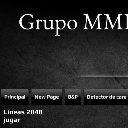
Grupo MM
Principal
New Page
B&P
Detector de cara
Líneas 2048
jugar