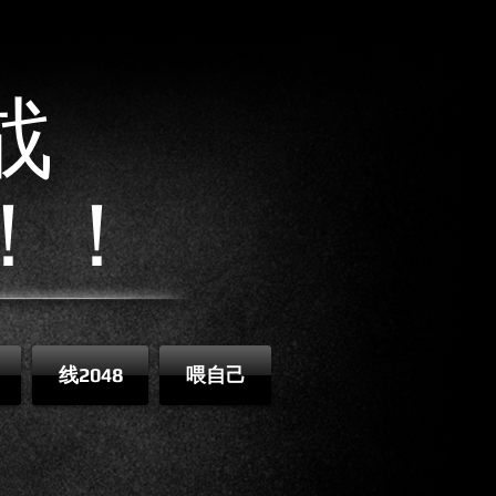
战
！！
线2048
喂自己