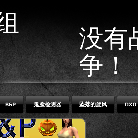
组
没有
争！
B&P
鬼脸检测器
坠落的旋风
DXO