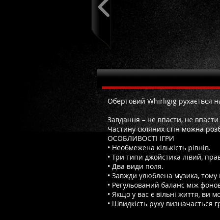
Про Falling Whirligig
Обертовий Whirligig рухається н
Завдання – не впасти, не впасти
Частину скляних стін можна роз
ОСОБЛИВОСТІ ІГРИ
• Необмежена кількість рівнів.
• Три типи джойстика лівий, прав
• Два види поля.
• Завжди улюблена музика, тому
• Регульований баланс між фоно
• Якщо у вас є вільні життя, ви 
• Швидкість руху визначається гр