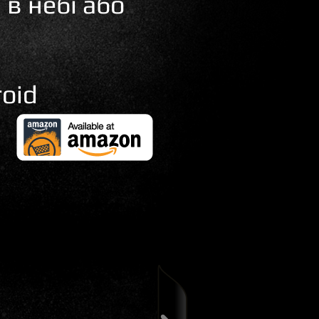
в небі або
oid