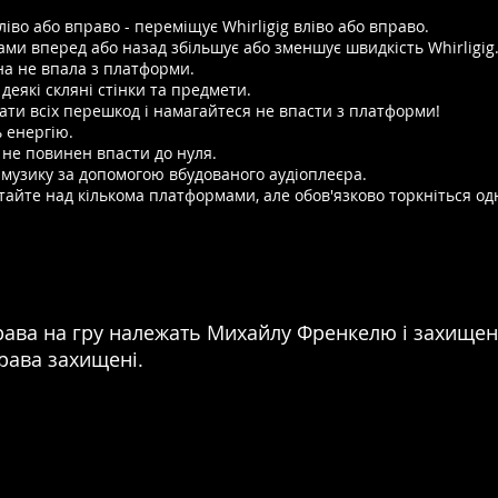
іво або вправо - переміщує Whirligig вліво або вправо.
ми вперед або назад збільшує або зменшує швидкість Whirligig
она не впала з платформи.
 деякі скляні стінки та предмети.
кати всіх перешкод і намагайтеся не впасти з платформи!
 енергію.
ін не повинен впасти до нуля.
 музику за допомогою вбудованого аудіоплеєра.
ітайте над кількома платформами, але обов'язково торкніться одн
 права на гру належать Михайлу Френкелю і захищ
права захищені.