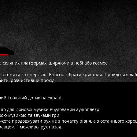
а скляних платформах, ширяючи в небі або космосі.
 і стежити за енергією. Вчасно зібрати кристали. Пройдіться ла
бити, розчистивши прохід.
ий і вільний дотик на екрані.
 що для фонової музики вбудований аудіоплеєр.
вою музикою та звуками гри.
можете продовжувати рух не з початку рівня, а з останнього хор
авцем, і, можливо, рух назад.