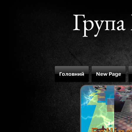
Груп
Головний
New Page