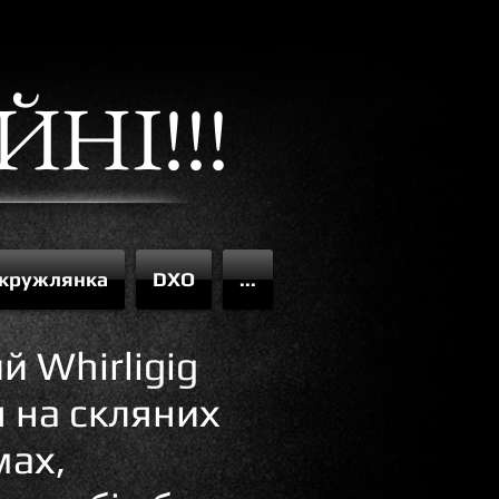
ЙНІ!!!
 кружлянка
DXO
...
й Whirligig
я на скляних
ах,