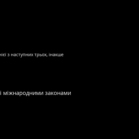
.
ієї з наступних трьох, інакше
ені міжнародними законами