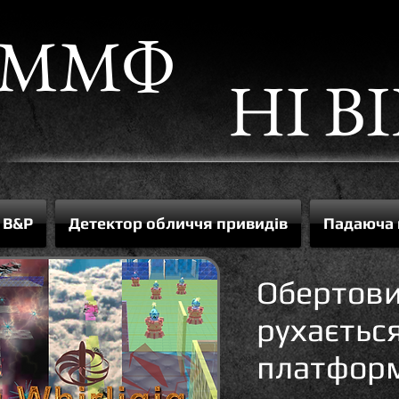
а ММФ
НІ ВІ
B&P
Детектор обличчя привидів
Падаюча
Обертови
рухаєтьс
платформ