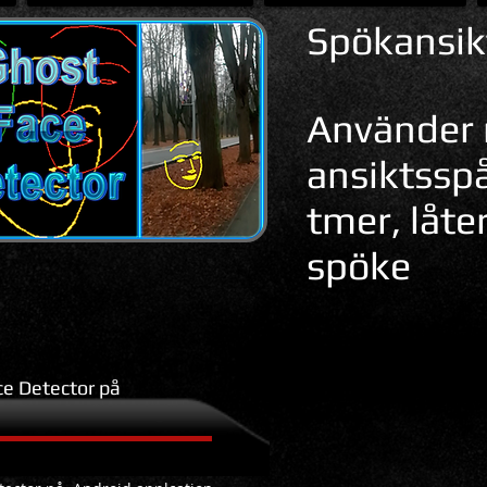
Spökansik
Använder r
ansiktsspå
tmer, låter
spöke
ce Detector på