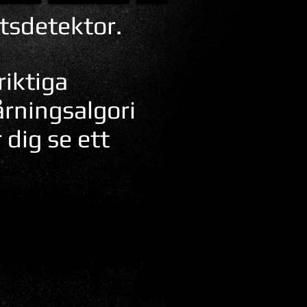
tsdetektor.
iktiga
rningsalgori
 dig se ett