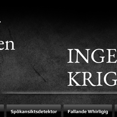
-
en
ING
KRIG!
Spökansiktsdetektor
Fallande Whirligig