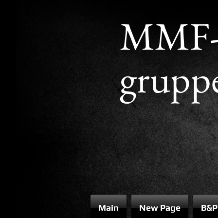
MMF
grupp
Main
New Page
B&P