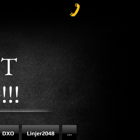
ET
!!
DXO
Linjer2048
...