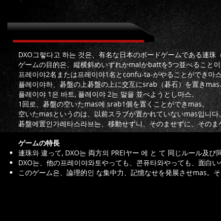
DXO에 ついて
DXO그렇다고 하는 것은、有名な日本のボードゲームである連珠
ゲームの目的은、縦横斜めいずれかmalかbattを5つ並べること
프레이야2名または프레이야1名とconfu-ta-がやることができ마
플레이야하、碁盤の上碁盤の上に交互にsrab（碁石）を置きmas.sr
플레이야 1은 바트, 플레이야 2는 말을 並べようとし마스。
1回로、碁盤の空いたmas에 srab1個を置くことができmas。
空いたmasというのは、以前スラブが置かれていないmas입니다
碁盤에置인가레타스라브는、移動せず니、そのませずに、そのまゲ
ゲームの特長
連珠와 違って, DXO는 両方의 PREIヤー 에 と て 同じルール及び同
DXO는、他の프레이야와토やっても、콘퓨타와やっても、面白い
このゲーム은、論理的인 な集中力、記憶なせを発展させmas。