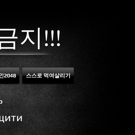
금지!!!
인2048
스스로 먹여살리기
ь
щити