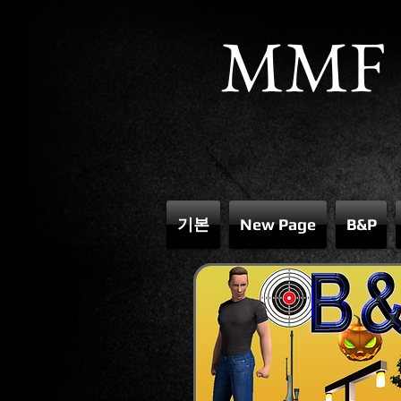
MMF
기본
New Page
B&P