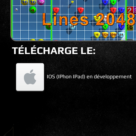
TÉLÉCHARGE LE:
IOS (IPhon IPad) en développement