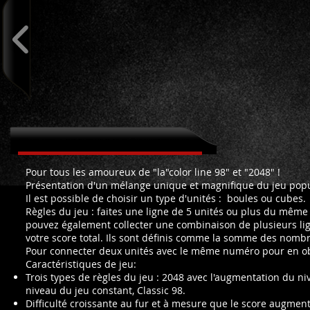
À propos de Lines2048
Pour tous les amoureux de "la"color line 98" et "2048" !
Présentation d'un mélange unique et magnifique du jeu populai
Il est possible de choisir un type d'unités : boules ou cubes.
Règles du jeu : faites une ligne de 5 unités ou plus du même 
pouvez également collecter une combinaison de plusieurs ligne
votre score total. Ils sont définis comme la somme des nombr
Pour connecter deux unités avec le même numéro pour en obt
Caractéristiques de jeu:
Trois types de règles du jeu : 2048 avec l'augmentation du n
niveau du jeu constant, Classic 98.
Difficulté croissante au fur et à mesure que le score augment